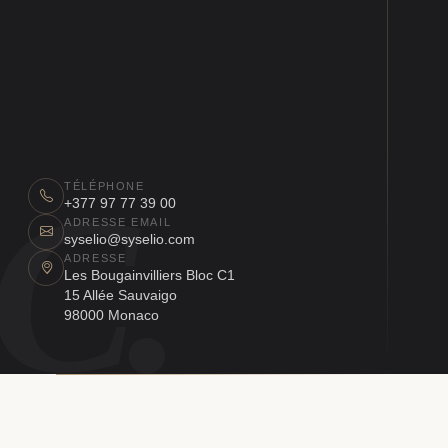
C.
TÉLÉPHONE
+377 97 77 39 00
ADRESSE EMAIL
syselio@syselio.com
ADRESSE
Les Bougainvilliers Bloc C1
15 Allée Sauvaigo
98000 Monaco